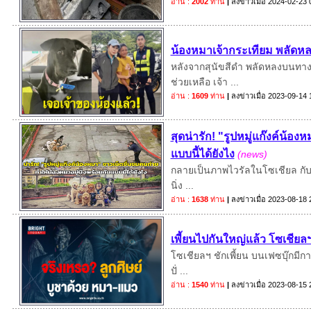
อ่าน :
2002
ท่าน
|
ลงข่าวเมื่อ
2024-02-23 
น้องหมาเจ้ากระเทียม พลัดหล
หลังจากสุนัขสีดำ พลัดหลงบนทางท
ช่วยเหลือ เจ้า ...
อ่าน :
1609
ท่าน
|
ลงข่าวเมื่อ
2023-09-14 
สุดน่ารัก! "รูปหมู่แก๊งค์น้อ
แบบนี้ได้ยังไง
(news)
กลายเป็นภาพไวรัลในโซเชียล กับภาพท
นิ่ง ...
อ่าน :
1638
ท่าน
|
ลงข่าวเมื่อ
2023-08-18 
เพี้ยนไปกันใหญ่แล้ว โซเชียล
โซเชียลฯ ชักเพี้ยน บนเฟซบุ๊กมีการ
ปั่ ...
อ่าน :
1540
ท่าน
|
ลงข่าวเมื่อ
2023-08-15 