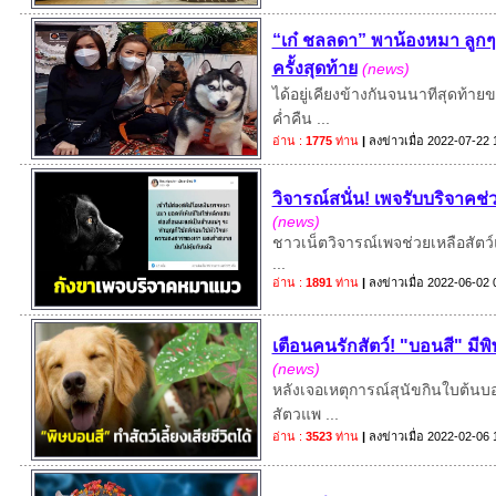
“เก๋ ชลลดา” พาน้องหมา ลูกๆ 
ครั้งสุดท้าย
(news)
ได้อยู่เคียงข้างกันจนนาทีสุดท้ายขอ
ค่ำคืน ...
อ่าน :
1775
ท่าน
|
ลงข่าวเมื่อ
2022-07-22 
วิจารณ์สนั่น! เพจรับบริจาคช่ว
(news)
ชาวเน็ตวิจารณ์เพจช่วยเหลือสัตว์แห่
...
อ่าน :
1891
ท่าน
|
ลงข่าวเมื่อ
2022-06-02 
เตือนคนรักสัตว์! "บอนสี" มีพิษ
(news)
หลังเจอเหตุการณ์สุนัขกินใบต้นบอนส
สัตวแพ ...
อ่าน :
3523
ท่าน
|
ลงข่าวเมื่อ
2022-02-06 