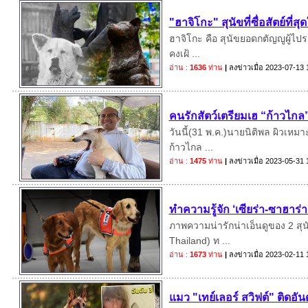
"ฮาจิโกะ" สุนัขที่ซื่อสัตย์ที่
ฮาจิโกะ คือ สุนัขยอดกตัญญูผู้ไปรอ
คงเฝ้ ...
อ่าน :
1636
ท่าน
|
ลงข่าวเมื่อ
2023-07-13 
คนรักสัตว์เตรียมเฮ “ก้าวไ
วันนี้(31 พ.ค.)นายนิติพล ผิวเหมา
ก้าวไกล ...
อ่าน :
1475
ท่าน
|
ลงข่าวเมื่อ
2023-05-31 
ทำความรู้จัก ‘เซียร่า-ซาฮาร่า’
ภาพความน่ารักน่าเอ็นดูของ 2 สุ
Thailand) ท ...
อ่าน :
1673
ท่าน
|
ลงข่าวเมื่อ
2023-02-11 
แมว "เทย์เลอร์ สวิฟต์" ติดอัน