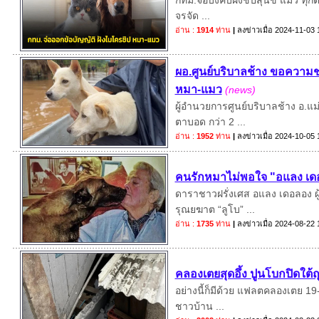
กทม.จ่อบังคับฝังชิปสุนัข แมว ทุกต
จรจัด ...
อ่าน :
1914
ท่าน
|
ลงข่าวเมื่อ
2024-11-03 
ผอ.ศูนย์บริบาลช้าง ขอความช
หมา-แมว
(news)
ผู้อำนวยการศูนย์บริบาลช้าง อ.แ
ตาบอด กว่า 2 ...
อ่าน :
1952
ท่าน
|
ลงข่าวเมื่อ
2024-10-05 
คนรักหมาไม่พอใจ "อแลง เดอ
ดาราชาวฝรั่งเศส อแลง เดอลอง ผู
รุณยฆาต “ลูโบ” ...
อ่าน :
1735
ท่าน
|
ลงข่าวเมื่อ
2024-08-22 
คลองเตยสุดอึ้ง ปูนโบกปิดใ
อย่างนี้ก็มีด้วย แฟลตคลองเตย 19-2
ชาวบ้าน ...