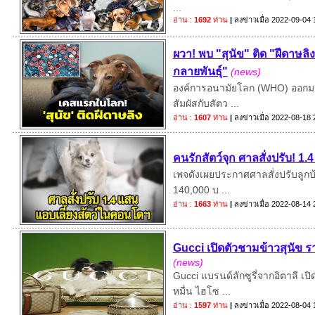
...
อ่าน :
1692
ท่าน
|
ลงข่าวเมื่อ
2022-09-04 
ผวา! พบ "สุนัข" ติด "ฝีดาษล
กลายพันธุ์"
(news)
องค์การอนามัยโลก (WHO) ออกมาแถ
สัมผัสกับสัตว ...
อ่าน :
1607
ท่าน
|
ลงข่าวเมื่อ
2022-08-18 
คนรักสัตว์จุก ศาลสั่งปรับ! 1
เพจดังเผยประกาศศาลสั่งปรับลูกบ้า
140,000 บ ...
อ่าน :
1663
ท่าน
|
ลงข่าวเมื่อ
2022-08-14 
Gucci เปิดตัวชามข้าวสุนัข 
(news)
Gucci แบรนด์ลักซูรี่จากอิตาลี 
หมื่น ไฮโซ ...
อ่าน :
1597
ท่าน
|
ลงข่าวเมื่อ
2022-08-04 