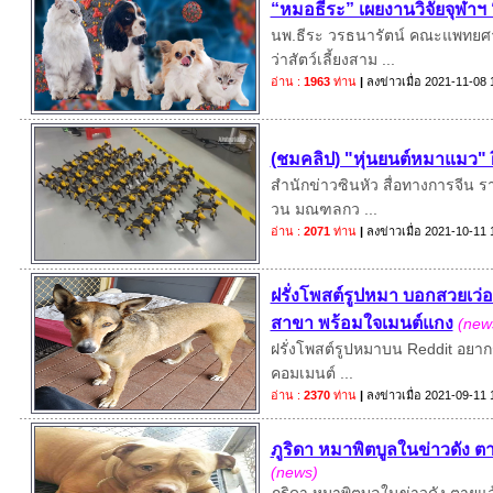
“หมอธีระ” เผยงานวิจัยจุฬาฯ
นพ.ธีระ วรธนารัตน์ คณะแพทยศาส
ว่าสัตว์เลี้ยงสาม ...
อ่าน :
1963
ท่าน
|
ลงข่าวเมื่อ
2021-11-08 
(ชมคลิป) "หุ่นยนต์หมาแมว" ฝ
สำนักข่าวซินหัว สื่อทางการจีน ร
วน มณฑลกว ...
อ่าน :
2071
ท่าน
|
ลงข่าวเมื่อ
2021-10-11 
ฝรั่งโพสต์รูปหมา บอกสวยเว่อร
สาขา พร้อมใจเมนต์แกง
(new
ฝรั่งโพสต์รูปหมาบน Reddit อยากรู
คอมเมนต์ ...
อ่าน :
2370
ท่าน
|
ลงข่าวเมื่อ
2021-09-11 
ภูริดา หมาพิตบูลในข่าวดัง ต
(news)