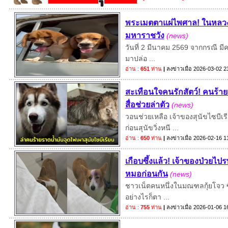
พระเมตตาแผ่ไพศาล! ในหลวง ทร
มหาราชวัง
(news)
วันที่ 2 มีนาคม 2569 จากกรณี มีค
มาปล่อ ...
อ่าน :
651
ท่าน
|
ลงข่าวเมื่อ
2026-03-02 23
สะเทือนใจคนรักสัตว์! คนร้า
สื่อช่วยล่าตัว
(news)
วอนช่วยเหลือ เจ้าของสุนัขไซบี
ก่อนสุนัขวิ่งหนี ...
อ่าน :
650
ท่าน
|
ลงข่าวเมื่อ
2026-02-16 11
เกือบซึ้งแล้ว! เจ้าของป่วยไปร
หมอก่อนกัน
(news)
ชาวเน็ตคนหนึ่งในมณฑลกุ้ยโจว ซึ่
อย่างไรก็ตา ...
อ่าน :
755
ท่าน
|
ลงข่าวเมื่อ
2026-01-06 16