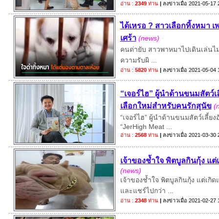
อ่าน :
2349
ท่าน
|
ลงข่าวเมื่อ
2021-05-17 
ได้เหรอ ? สาวเลือกทิ้งหมา
เศร้า
(news)
คนด่ายับ สาวพาหมาไปเดินเล่นไม่ผู
ความรับผิ ...
อ่าน :
5820
ท่าน
|
ลงข่าวเมื่อ
2021-05-04 
“เจอร์ไฮ” ผู้นำด้านขนมสัตว์เ
เลือกใหม่สำหรับคนรักสุนัข
(
“เจอร์ไฮ” ผู้นำด้านขนมสัตว์เลี้ย
“JerHigh Meat ...
อ่าน :
2568
ท่าน
|
ลงข่าวเมื่อ
2021-03-30 
เจ้าของช้ำใจ พิตบูลกินกุ้ง 
(news)
เจ้าของช้ำใจ พิตบูลกินกุ้ง แต่เ
และแชร์ไปกว่า ...
อ่าน :
2348
ท่าน
|
ลงข่าวเมื่อ
2021-02-27 