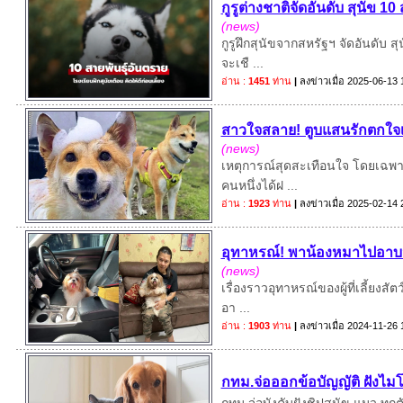
กูรูต่างชาติจัดอันดับ สุนัข 1
(news)
กูรูฝึกสุนัขจากสหรัฐฯ จัดอันดับ 
จะเชื ...
อ่าน :
1451
ท่าน
|
ลงข่าวเมื่อ
2025-06-13 
สาวใจสลาย! ตูบแสนรักตกใจเสี
(news)
เหตุการณ์สุดสะเทือนใจ โดยเฉพาะก
คนหนึ่งได้ฝ ...
อ่าน :
1923
ท่าน
|
ลงข่าวเมื่อ
2025-02-14 
อุทาหรณ์! พาน้องหมาไปอาบน
(news)
เรื่องราวอุทาหรณ์ของผู้ที่เลี้ยงสั
อา ...
อ่าน :
1903
ท่าน
|
ลงข่าวเมื่อ
2024-11-26 
กทม.จ่อออกข้อบัญญัติ ฝังไมโ