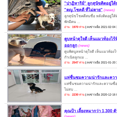
"ปาฏิหาริย์" ลูกสุนัขติดอยู่ใ
"ดญ.โชคดี ที่ไม่ตาย"
(news)
ลูกสุนัขโชคดีสมชื่อ หลังติดอยู่ใ
พักมีคน ...
อ่าน :
1970
ท่าน
|
ลงข่าวเมื่อ
2021-02-04 
ตูบหน้าดุใจดี เห็นแมวท้องไร
ออกลูก
(news)
ตูบพิตบูลหน้าดุใจดี เห็นแมวท้อง
กำเนิดลูกแม ...
อ่าน :
2547
ท่าน
|
ลงข่าวเมื่อ
2021-01-20 
แห่ชื่นชมความน่ารักและความซื
แห่ชื่นชมความน่ารักและความซื่อสัต
ไม่สบ ...
อ่าน :
2230
ท่าน
|
ลงข่าวเมื่อ
2020-12-16 
คุณป้า เลี้ยงหมากว่า 1,300 ต
(news)