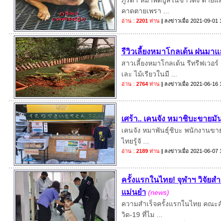
ภูริดา หมาพิตบูลในข่าวดัง ตายแล
คาดตายเพรา ...
อ่าน :
2201
ท่าน
|
ลงข่าวเมื่อ
2021-09-01 
รีวิวเลี้ยงหมาโกลเด้น ฝนมาแ
สาวเลี้ยงหมาโกลเด้น รีทรีฟเวอ
เละ ไม้เรียวในมื ...
อ่าน :
2764
ท่าน
|
ลงข่าวเมื่อ
2021-06-16 
เศร้า.. เคนจัง หมาชิบะขายมั
เคนจัง หมาพันธุ์ชิบะ พนักงานขายม
ไทยรู้จั ...
อ่าน :
2189
ท่าน
|
ลงข่าวเมื่อ
2021-06-07 
ครั้งแรกในไทย! จุฬาฯ วิจัยสำเ
แม่นยำ
(news)
ความสำเร็จครั้งแรกในไทย คณะสัตว
วิด-19 ที่ไม ...