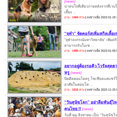
(news)
น่าสนใจทีเดียวภายหลังจากที่เวบไซ
เลี้ยง ...
อ่าน :
1464
ท่าน
|
ลงข่าวเมื่อ
2023-01-18 
“จุฬา” จัดคอร์สเพิ่มสกิลเลี้ย
”จุฬาลงกรณ์มหาวิทยาลัย” เพิ่มสก
สามารถรับใบเซ ...
อ่าน :
1485
ท่าน
|
ลงข่าวเมื่อ
2023-01-09 
อยากอยู่ต้องรอคิว ไวรัลส
หรู
(news)
ปิดดีลคอนโดหรู โซเชียลแห่แชร์ไ
อาศัยในคอนโด ...
อ่าน :
1616
ท่าน
|
ลงข่าวเมื่อ
2022-11-25 
“วันสุนัขโลก” อย่าลืมพันธุ์ไ
คนไทย !!
(news)
วันที่ ๒๖ สิงหาคม เป็น “วันสุนัขโลก