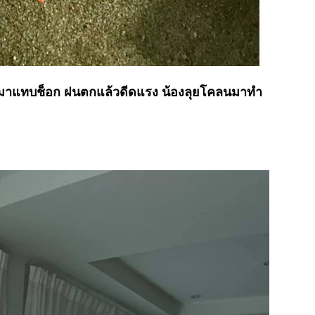
านมาแทบช็อก ฝนตกแล้วดีดแรง น้องลุยโคลนมาทำ