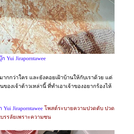
ุ๊ก Yui Jiraporntawee
ากกว่าใคร และยังคอยเฝ้าบ้านให้กับเราด้วย แต่
ของเจ้าต้าวเหล่านี้ ที่ทำเอาเจ้าของอยากร้องไห้
ก Yui Jiraporntawee
โพสต์ระบายความปวดตับ ปวด
้านบรรลัยเพราะความซน