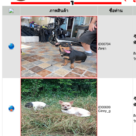
ภาพสินค้า
ชื่อท่าน
ส
พ
ID
00704
ภัทชา
ติ
ว
ส
พ
ID
00699
Ginny_g
ติ
ว