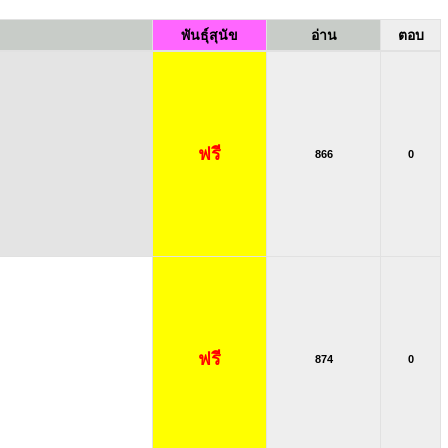
พันธุ์สุนัข
อ่าน
ตอบ
ฟรี
866
0
ฟรี
874
0