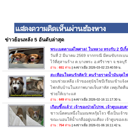
ข่าวย้อนหลัง 5 อันดับล่าสุด
พระเมตตาแผ่ไพศาล! ในหลวง ทรงรับ 2 บีเกิ้ล
วันที่ 2 มีนาคม 2569 จากกรณี มีคนขับรถเบนซ์
ไว้ที่สุสานร้าง ต.บางพระ อ.ศรีราชา จ.ชลบุรี
อ่าน :
651
ท่าน
|
ลงข่าวเมื่อ
2026-03-02 23:40:59 น.
สะเทือนใจคนรักสัตว์! คนร้ายราดน้ำมันจุดไฟเ
วอนช่วยเหลือ เจ้าของสุนัขไซบีเรียนเข้าแจ้
ไฟกลับบ้านในสภาพบาดเจ็บสาหัส เหตุเกิดคืนวั
ช่วยให้เบาะแส
อ่าน :
649
ท่าน
|
ลงข่าวเมื่อ
2026-02-16 11:17:30 น.
เกือบซึ้งแล้ว! เจ้าของป่วยไปรพ. เจ้าตูบแอบต
ชาวเน็ตคนหนึ่งในมณฑลกุ้ยโจว ซึ่งเป็นเจ้าขอ
ขณะนอนให้น้ำเกลืออยู่บนเตียง เจ้าตูบของเธ
อ่าน :
754
ท่าน
|
ลงข่าวเมื่อ
2026-01-06 16:11:42 น.