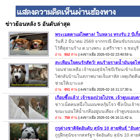
ข่าวย้อนหลัง 5 อันดับล่าสุด
พระเมตตาแผ่ไพศาล! ในหลวง ทรงรับ 2 บีเกิ้ล
วันที่ 2 มีนาคม 2569 จากกรณี มีคนขับรถเบนซ์
ไว้ที่สุสานร้าง ต.บางพระ อ.ศรีราชา จ.ชลบุรี
อ่าน :
652
ท่าน
|
ลงข่าวเมื่อ
2026-03-02 23:40:59 น.
สะเทือนใจคนรักสัตว์! คนร้ายราดน้ำมันจุดไฟเ
วอนช่วยเหลือ เจ้าของสุนัขไซบีเรียนเข้าแจ้
ไฟกลับบ้านในสภาพบาดเจ็บสาหัส เหตุเกิดคืนวั
ช่วยให้เบาะแส
อ่าน :
651
ท่าน
|
ลงข่าวเมื่อ
2026-02-16 11:17:30 น.
เกือบซึ้งแล้ว! เจ้าของป่วยไปรพ. เจ้าตูบแอบต
ชาวเน็ตคนหนึ่งในมณฑลกุ้ยโจว ซึ่งเป็นเจ้าขอ
ขณะนอนให้น้ำเกลืออยู่บนเตียง เจ้าตูบของเธ
อ่าน :
756
ท่าน
|
ลงข่าวเมื่อ
2026-01-06 16:11:42 น.
กูรูต่างชาติจัดอันดับ สุนัข 10 สายพันธุ์ "อั
กูรูฝึกสุนัขจากสหรัฐฯ จัดอันดับ สุนัข 10 สาย