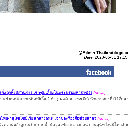
@Admin Thailanddogs.c
Date:
2023-05-31 17:19
ิ้ลถูกทิ้งสุสานร้าง เข้าชุบเลี้ยงในพระบรมมหาราชวัง
(news)
ซ์ขนสุนัขสายพันธุ์บีเกิ้ล 2 ตัว (เพศผู้และเพศเมีย) นำมาปล่อยทิ้งไว้ที่สุส
ไฟเผาสุนัขไซบีเรียนกลางถนน เจ้าของร้องสื่อช่วยล่าตัว
(news)
แจ้งความหลังถูกคนร้ายราดน้ำมันจุดไฟเผากลางถนน ก่อนสุนัขวิ่งหนีไฟกลับ