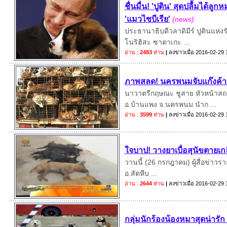
ชื่นมื่น! 'ปูติน' สุดปลื้มได้ล
'แมวไซบีเรีย'
(news)
ประธานาธิบดีวลาดิมีร์ ปูตินแห
โนริฮิสะ ซาตาเกะ ...
อ่าน :
2483
ท่าน
|
ลงข่าวเมื่อ
2016-02-29 
ภาพสลด! นครพนมจับแก๊งค้าห
นาวาตรีกฤษณะ ชูสาย หัวหน้าสถา
อ.บ้านแพง จ.นครพนม นำก ...
อ่าน :
3599
ท่าน
|
ลงข่าวเมื่อ
2016-02-29 
ใจบาป! วางยาเบื่อสุนัขตายเกล
วานนี้ (26 กรกฎาคม) ผู้สื่อข่าวร
อ.สัตหีบ ...
อ่าน :
2644
ท่าน
|
ลงข่าวเมื่อ
2016-02-29 
กลุ่มนักร้องน้องหมาสุดน่ารั