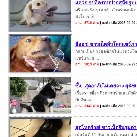
แคว่ก ๆ! ที่ครอบปากสุนัขรูปปา
ครีเอทจริง ๆ เลยจ้า สำหรับคนคิด 
ทั่วไปเราก็ ...
อ่าน :
3710
ท่าน
|
ลงข่าวเมื่อ
2016-02-29 
ฮือฮา! ชาวเน็ตทั่วโลกแชร์ภา
กลายเป็นข่าวสุดช็อกในแวดวงโซเชีย
แชร์และส ...
อ่าน :
3813
ท่าน
|
ลงข่าวเมื่อ
2016-02-29 
ซึ้ง...สุดอาลัยไม่เคยจาง สุนั
เรื่องราวซึ้งๆ ถึงความรักและภักด
ภักดีของ ...
อ่าน :
3437
ท่าน
|
ลงข่าวเมื่อ
2016-02-29 
สุดโหดร้าย! ชาวเน็ตจีนรุมด่
เมื่อวันที่ 11 กันยายนที่ผ่านมา 