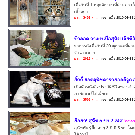
เมื่อวันที่ 1 พฤศจิกายนที่ผ่านม
เลี้ยงถูก ...
อ่าน :
3489
ท่าน
|
ลงข่าวเมื่อ
2016-02-29 
ป้าลอด วางยาเบื่อสุนัข เสียชีว
จากกรณีเมื่อวันที่ 20 ตุลาคมที่ผ่
จำนวนมาก ...
อ่าน :
2923
ท่าน
|
ลงข่าวเมื่อ
2016-02-29 
อั๊กกี้ ยอดสุนัขดาราฮอลลีวู
เปิดตัวหนังสือประวัติชีวิตของเจ
ภาพยนตร์ไปเมื่อเด ...
อ่าน :
3563
ท่าน
|
ลงข่าวเมื่อ
2016-02-29 
ฮือฮา! สุนัข 5 ขา 2 เพศ
(news
สุนัขพันธุ์ปั๊ก อายุ 3 ปี มี 5 ข
ใช้การไ ...