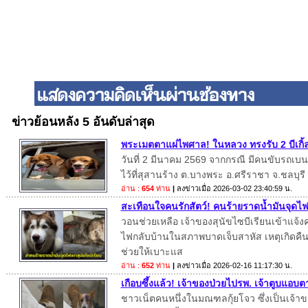
ข่าวย้อนหลัง 5 อันดับล่าสุด
พระเมตตาแผ่ไพศาล! ในหลวง ทรงรับ 2 บีเกิ้ล
วันที่ 2 มีนาคม 2569 จากกรณี มีคนขับรถเบนซ์
ไว้ที่สุสานร้าง ต.บางพระ อ.ศรีราชา จ.ชลบุรี
อ่าน :
654
ท่าน
|
ลงข่าวเมื่อ
2026-03-02 23:40:59 น.
สะเทือนใจคนรักสัตว์! คนร้ายราดน้ำมันจุดไฟเ
วอนช่วยเหลือ เจ้าของสุนัขไซบีเรียนเข้าแจ้
ไฟกลับบ้านในสภาพบาดเจ็บสาหัส เหตุเกิดคืนวั
ช่วยให้เบาะแส
อ่าน :
652
ท่าน
|
ลงข่าวเมื่อ
2026-02-16 11:17:30 น.
เกือบซึ้งแล้ว! เจ้าของป่วยไปรพ. เจ้าตูบแอบต
ชาวเน็ตคนหนึ่งในมณฑลกุ้ยโจว ซึ่งเป็นเจ้าขอ