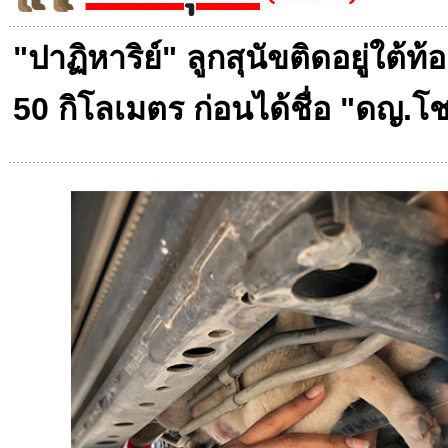
"ปาฏิหาริย์" ลูกสุนัขติดอยู่ใต้
50 กิโลเมตร ก่อนได้ชื่อ "ดญ.โช