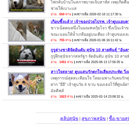
ไฟกลับบ้านในสภาพบาดเจ็บสาหัส เหตุเกิดคืนวั
ช่วยให้เบาะแส
อ่าน :
650
ท่าน
|
ลงข่าวเมื่อ
2026-02-16 11:17:30 น.
เกือบซึ้งแล้ว! เจ้าของป่วยไปรพ. เจ้าตูบแอบต
ชาวเน็ตคนหนึ่งในมณฑลกุ้ยโจว ซึ่งเป็นเจ้าขอ
ขณะนอนให้น้ำเกลืออยู่บนเตียง เจ้าตูบของเธ
อ่าน :
755
ท่าน
|
ลงข่าวเมื่อ
2026-01-06 16:11:42 น.
กูรูต่างชาติจัดอันดับ สุนัข 10 สายพันธุ์ "อั
กูรูฝึกสุนัขจากสหรัฐฯ จัดอันดับ สุนัข 10 สาย
อ่าน :
1451
ท่าน
|
ลงข่าวเมื่อ
2025-06-13 17:56:35 น.
สาวใจสลาย! ตูบแสนรักตกใจเสียงประทัด วิ่งเต
เหตุการณ์สุดสะเทือนใจ โดยเฉพาะกับคนรักสุนั
ฝาก "อีอี" เจ้าตูบวัย 4 ขวบ ของเธอไว้ที่ศูนย์ฝา
มัลดีฟส์
อ่าน :
1923
ท่าน
|
ลงข่าวเมื่อ
2025-02-14 23:08:32 น.
คลิปสุนัข
|
สุขภาพสุนัข
|
ซื้อ-ขายสุ