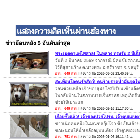
ข่าวย้อนหลัง 5 อันดับล่าสุด
พระเมตตาแผ่ไพศาล! ในหลวง ทรงรับ 2 บีเกิ้ล
วันที่ 2 มีนาคม 2569 จากกรณี มีคนขับรถเบนซ์
ไว้ที่สุสานร้าง ต.บางพระ อ.ศรีราชา จ.ชลบุรี
อ่าน :
649
ท่าน
|
ลงข่าวเมื่อ
2026-03-02 23:40:59 น.
สะเทือนใจคนรักสัตว์! คนร้ายราดน้ำมันจุดไฟเ
วอนช่วยเหลือ เจ้าของสุนัขไซบีเรียนเข้าแจ้
ไฟกลับบ้านในสภาพบาดเจ็บสาหัส เหตุเกิดคืนวั
ช่วยให้เบาะแส
อ่าน :
649
ท่าน
|
ลงข่าวเมื่อ
2026-02-16 11:17:30 น.
เกือบซึ้งแล้ว! เจ้าของป่วยไปรพ. เจ้าตูบแอบต
ชาวเน็ตคนหนึ่งในมณฑลกุ้ยโจว ซึ่งเป็นเจ้าขอ
ขณะนอนให้น้ำเกลืออยู่บนเตียง เจ้าตูบของเธ
อ่าน :
751
ท่าน
|
ลงข่าวเมื่อ
2026-01-06 16:11:42 น.