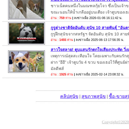
ชาวเน็ตคนหนึ่งในมณฑลกุ้ยโจว ซึ่งเป็นเจ้าขอ
ขณะนอนให้น้ำเกลืออยู่บนเตียง เจ้าตูบของเธ
อ่าน :
759
ท่าน
|
ลงข่าวเมื่อ
2026-01-06 16:11:42 น.
กูรูต่างชาติจัดอันดับ สุนัข 10 สายพันธุ์ "อั
กูรูฝึกสุนัขจากสหรัฐฯ จัดอันดับ สุนัข 10 สาย
อ่าน :
1455
ท่าน
|
ลงข่าวเมื่อ
2025-06-13 17:56:35 น.
สาวใจสลาย! ตูบแสนรักตกใจเสียงประทัด วิ่งเต
เหตุการณ์สุดสะเทือนใจ โดยเฉพาะกับคนรักสุนั
ฝาก "อีอี" เจ้าตูบวัย 4 ขวบ ของเธอไว้ที่ศูนย์ฝา
มัลดีฟส์
อ่าน :
1925
ท่าน
|
ลงข่าวเมื่อ
2025-02-14 23:08:32 น.
คลิปสุนัข
|
สุขภาพสุนัข
|
ซื้อ-ขายสุ
Copyright©2020 Th