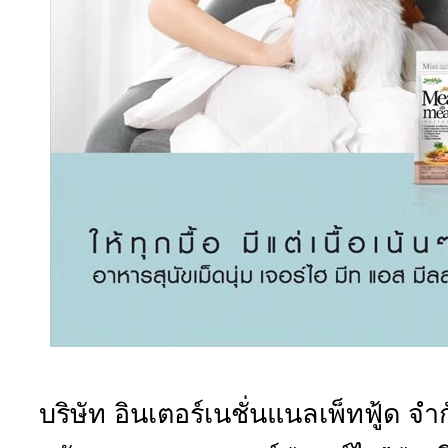
บริษัท อินเตอร์เนชั่นแนลเพ็ทฟู้ด จ