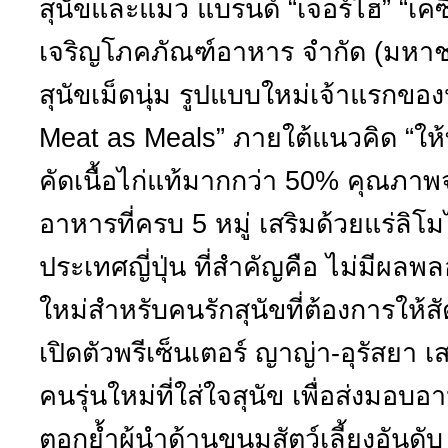
สุนัขและแมว แบรนด์ “เจอร์ไฮ” “เคซี”
เจริญโภคภัณฑ์อาหาร จำกัด (มหาชน
สุนัขเม็ดนุ่ม รูปแบบใหม่เจ้าแรกขอ
Meat as Meals” ภายใต้แนวคิด “ให้ทุก
คัดเนื้อไก่แท้มากกว่า 50% คุณภา
อาหารที่ครบ 5 หมู่ เสริมด้วยแร่ล
ประเทศญี่ปุ่น ที่สำคัญคือ ไม่มีผลพ
ใหม่สำหรับคนรักสุนัขที่ต้องการให้สัตว
เปิดตัวพรีเซ็นเตอร์ ญาญ่า-อุรัสยา เ
คนรุ่นใหม่ที่ใส่ใจสุนัข เพื่อส่งมอ
ตอกย้ำผู้นำด้านขนมสัตว์เลี้ยงอันดั