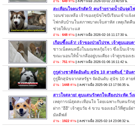
อ่าน :
649
ท่าน
|
ลงข่าวเมื่อ
2026-03-02 23:40:59 น.
สะเทือนใจคนรักสัตว์! คนร้ายราดน้ำมันจุดไฟเ
วอนช่วยเหลือ เจ้าของสุนัขไซบีเรียนเข้าแจ้
ไฟกลับบ้านในสภาพบาดเจ็บสาหัส เหตุเกิดคืนวั
ช่วยให้เบาะแส
อ่าน :
648
ท่าน
|
ลงข่าวเมื่อ
2026-02-16 11:17:30 น.
เกือบซึ้งแล้ว! เจ้าของป่วยไปรพ. เจ้าตูบแอบต
ชาวเน็ตคนหนึ่งในมณฑลกุ้ยโจว ซึ่งเป็นเจ้าขอ
ขณะนอนให้น้ำเกลืออยู่บนเตียง เจ้าตูบของเธ
อ่าน :
751
ท่าน
|
ลงข่าวเมื่อ
2026-01-06 16:11:42 น.
กูรูต่างชาติจัดอันดับ สุนัข 10 สายพันธุ์ "อั
กูรูฝึกสุนัขจากสหรัฐฯ จัดอันดับ สุนัข 10 สาย
อ่าน :
1448
ท่าน
|
ลงข่าวเมื่อ
2025-06-13 17:56:35 น.
สาวใจสลาย! ตูบแสนรักตกใจเสียงประทัด วิ่งเต
เหตุการณ์สุดสะเทือนใจ โดยเฉพาะกับคนรักสุนั
ฝาก "อีอี" เจ้าตูบวัย 4 ขวบ ของเธอไว้ที่ศูนย์ฝา
มัลดีฟส์
อ่าน :
1922
ท่าน
|
ลงข่าวเมื่อ
2025-02-14 23:08:32 น.