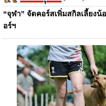
“จุฬา” จัดคอร์สเพิ่มสกิลเลี้ยงน
อร์ฯ