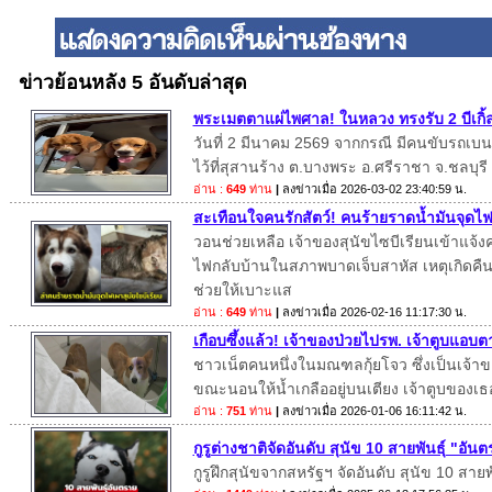
ข่าวย้อนหลัง 5 อันดับล่าสุด
พระเมตตาแผ่ไพศาล! ในหลวง ทรงรับ 2 บีเกิ้ล
วันที่ 2 มีนาคม 2569 จากกรณี มีคนขับรถเบนซ์
ไว้ที่สุสานร้าง ต.บางพระ อ.ศรีราชา จ.ชลบุรี
อ่าน :
649
ท่าน
|
ลงข่าวเมื่อ
2026-03-02 23:40:59 น.
สะเทือนใจคนรักสัตว์! คนร้ายราดน้ำมันจุดไฟเ
วอนช่วยเหลือ เจ้าของสุนัขไซบีเรียนเข้าแจ้
ไฟกลับบ้านในสภาพบาดเจ็บสาหัส เหตุเกิดคืนวั
ช่วยให้เบาะแส
อ่าน :
649
ท่าน
|
ลงข่าวเมื่อ
2026-02-16 11:17:30 น.
เกือบซึ้งแล้ว! เจ้าของป่วยไปรพ. เจ้าตูบแอบต
ชาวเน็ตคนหนึ่งในมณฑลกุ้ยโจว ซึ่งเป็นเจ้าขอ
ขณะนอนให้น้ำเกลืออยู่บนเตียง เจ้าตูบของเธ
อ่าน :
751
ท่าน
|
ลงข่าวเมื่อ
2026-01-06 16:11:42 น.
กูรูต่างชาติจัดอันดับ สุนัข 10 สายพันธุ์ "อั
กูรูฝึกสุนัขจากสหรัฐฯ จัดอันดับ สุนัข 10 สาย