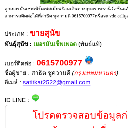
ลูกเยอรมันเชพเพิร์ตเพศเมียพรัอมเดินทางอุบลราชธานี่วัคซีนเ
สามารถติดต่อไดัที่สาธิต ชูความดี 0615700977หรือจะ vdo callด
ขายสุนัข
ประเภท :
พันธุ์สุนัข :
เยอรมันเช็พเพอด
(พันธ์แท้)
0615700977
เบอร์ติดต่อ :
ชื่อผู้ขาย : สาธิต ชูความดี
(
กรุงเทพมหานคร
)
อีเมล์ :
satitkat2522@gmail.com
ID LINE :
โปรดตรวจสอบข้อมูลก่