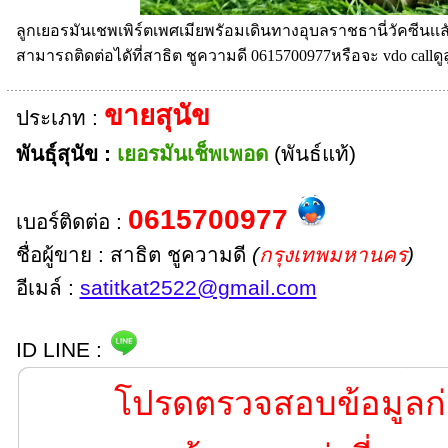
ลูกเยอรมันเชพเพิร์ตเพศเมียพรัอมเดินทางอุบลราชธานี่วัคซีนเ
สามารถติดต่อไดัที่สาธิต ชูความดี 0615700977หรือจะ vdo callด
ขายสุนัข
ประเภท :
พันธุ์สุนัข :
เยอรมันเช็พเพอด
(พันธ์แท้)
0615700977
เบอร์ติดต่อ :
ชื่อผู้ขาย : สาธิต ชูความดี
(
กรุงเทพมหานคร
)
อีเมล์ :
satitkat2522@gmail.com
ID LINE :
โปรดตรวจสอบข้อมูลก่