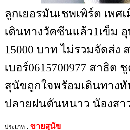
ลูกเยอรมันเชพเพิร์ต เพศเ
เดินทางวัคซีนแล้ว1เข็ม อ
15000 บาท ไม่รวมจัดส่ง ส
เบอร์0615700977 สาธิต ชูค
สุนัขถูกใจพรัอมเดินทางทัน
ปลายฝนตันหนาว นัองสา
ขายสุนัข
ประเภท :