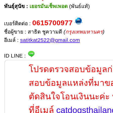
พันธุ์สุนัข :
เยอรมันเช็พเพอด
(พันธ์แท้)
0615700977
เบอร์ติดต่อ :
ชื่อผู้ขาย : สาธิต ชูความดี
(
กรุงเทพมหานคร
)
อีเมล์ :
satitkat2522@gmail.com
ID LINE :
โปรดตรวจสอบข้อมูลก่
สอบข้อมูลแหล่งที่มาขอ
ตัดสินใจโอนเงินนะค่ะ
ที่อีเมล์
catdogsthaila