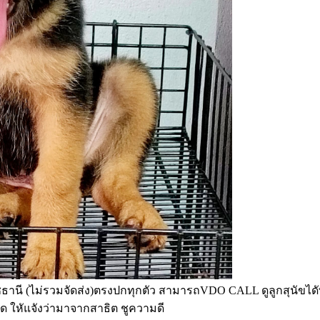
ชธานี (ไม่รวมจัดส่ง)ตรงปกทุกตัว สามารถVDO CALL ดูลูกสุนัขไดัท
ด ใหัแจังว่ามาจากสาธิต ชูความดี