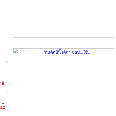
ร
ดี
 น.
112