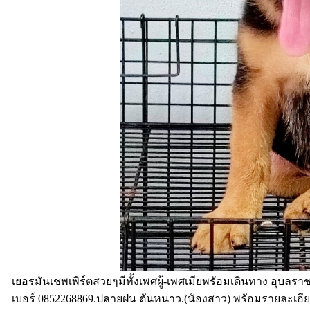
เยอรมันเชพเพิร์ตสวยๆมีทั้งเพศผู้-เพศเมียพรัอมเดินทาง อุบลรา
เบอร์ 0852268869.ปลายฝน ตันหนาว.(นัองสาว) พรัอมรายละเอีย