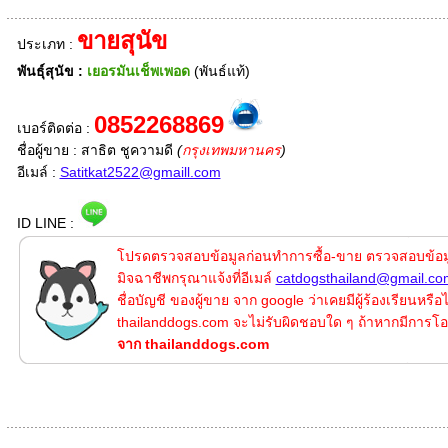
ขายสุนัข
ประเภท :
พันธุ์สุนัข :
เยอรมันเช็พเพอด
(พันธ์แท้)
0852268869
เบอร์ติดต่อ :
ชื่อผู้ขาย : สาธิต ชูความดี
(
กรุงเทพมหานคร
)
อีเมล์ :
Satitkat2522@gmaill.com
ID LINE :
โปรดตรวจสอบข้อมูลก่อนทำการซื้อ-ขาย ตรวจสอบข้อมูลแ
มิจฉาชีพกรุณาแจ้งที่อีเมล์
catdogsthailand@gmail.co
ชื่อบัญชี ของผู้ขาย จาก google ว่าเคยมีผู้ร้องเรียนหรื
thailanddogs.com จะไม่รับผิดชอบใด ๆ ถ้าหากมีการโอ
จาก thailanddogs.com